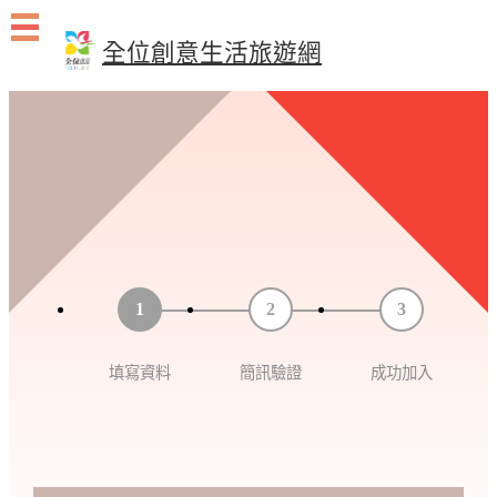
全位創意生活旅遊網
1
2
3
填寫資料
簡訊驗證
成功加入