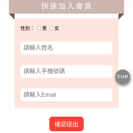
快速加入會員
性別：
男
女
請輸入姓名
請輸入手機號碼
TOP
請輸入Email