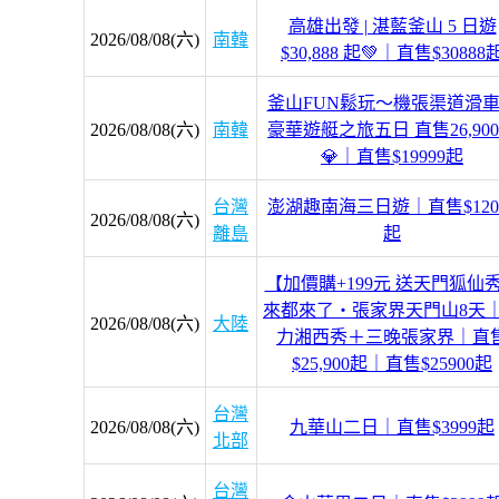
高雄出發 | 湛藍釜山 5 日遊
2026/08/08(六)
南韓
$30,888 起💚｜直售$30888
釜山FUN鬆玩～機張渠道滑
2026/08/08(六)
南韓
豪華遊艇之旅五日 直售26,90
💎｜直售$19999起
台灣
澎湖趣南海三日遊｜直售$120
2026/08/08(六)
離島
起
【加價購+199元 送天門狐仙
來都來了‧張家界天門山8天
2026/08/08(六)
大陸
力湘西秀＋三晚張家界｜直
$25,900起｜直售$25900起
台灣
2026/08/08(六)
九華山二日｜直售$3999起
北部
台灣