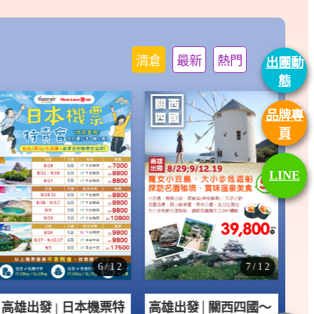
清倉
最新
熱門
出團動
態
品牌專
頁
LINE
6/12
7/12
高雄出發 | 日本機票特
高雄出發│關西四國～
高