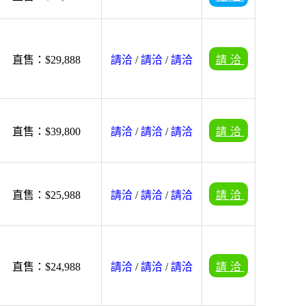
直售：$29,888
請洽
/
請洽
/
請洽
請洽
直售：$39,800
請洽
/
請洽
/
請洽
請洽
直售：$25,988
請洽
/
請洽
/
請洽
請洽
直售：$24,988
請洽
/
請洽
/
請洽
請洽