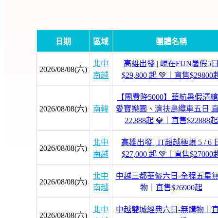
日期
區域
團體名稱
北中
高雄出發 | 峴在FUN暑假5
2026/08/08(六)
南越
$29,800 起 💚｜直售$29800
【團費降5000】華航暑假清
2026/08/08(六)
南韓
愛寶樂園、濟扶島纜車五日 
22,888起 💎｜直售$22888起
北中
高雄出發 | IT超越極峴 5 / 6 
2026/08/08(六)
南越
$27,000 起 💚｜直售$27000
北中
中越三都華儷六日-全程五星
2026/08/08(六)
南越
物｜直售$26900起
北中
中越雙城經典六日-無購物｜
2026/08/08(六)