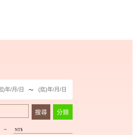
～
分類
~
NT$