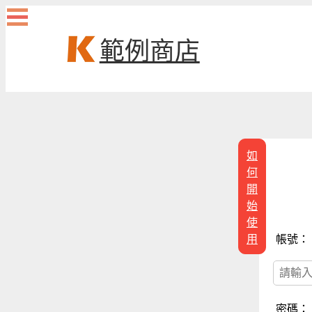
範例商店
如
何
開
始
使
帳號：
用
密碼：