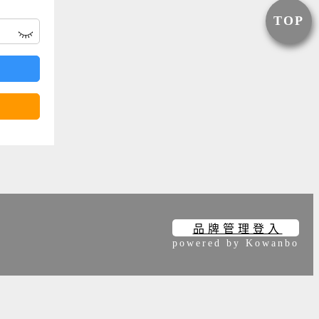
TOP
品牌管理登入
powered by Kowanbo