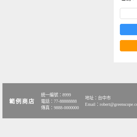
統一編號：8999
地址：台中市
範例商店
電話：77-88888888
Email：robert@greenscope.c
傳真：9888-0000000