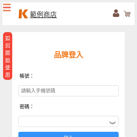
範例商店
如
何
開
品牌登入
始
使
用
帳號：
密碼：