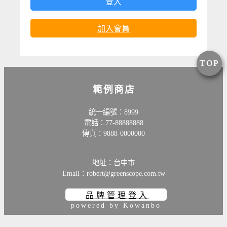
加入會員
TOP
範例商店
統一編號：8999
電話：77-88888888
傳真：9888-0000000
地址：台中市
Email：robert@greenscope.com.tw
品牌管理登入
powered by Kowanbo