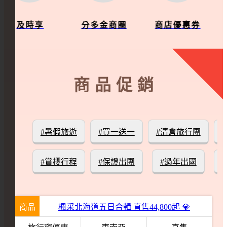
時享
分多金商圈
商店優惠券
促銷
商品促銷
#暑假旅遊
#買一送一
#清倉旅行團
#賞櫻行程
#保證出團
#過年出國
商品
楓采北海道五日合輯 直售44,800起 💎