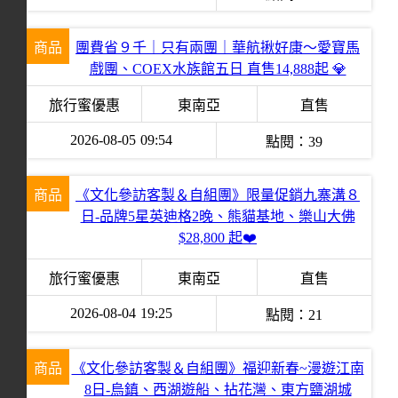
商品
團費省９千｜只有兩團｜華航揪好康～愛寶馬
戲團、COEX水族館五日 直售14,888起 💎
旅行蜜優惠
東南亞
直售
2026-08-05
09:54
點閱：
39
商品
《文化參訪客製＆自組團》限量促銷九寨溝８
日-品牌5星英迪格2晚、熊貓基地、樂山大佛
$28,800 起❤️
旅行蜜優惠
東南亞
直售
2026-08-04
19:25
點閱：
21
商品
《文化參訪客製＆自組團》福迎新春~漫遊江南
8日-烏鎮、西湖遊船、拈花灣、東方鹽湖城