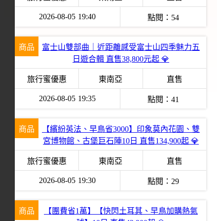
2026-08-05
19:40
點閱：
54
商品
富士山雙部曲｜近距離感受富士山四季魅力五
日遊合輯 直售38,800元起 💎
旅行蜜優惠
東南亞
直售
2026-08-05
19:35
點閱：
41
商品
【繽紛英法、早鳥省3000】印象莫內花園、雙
宮博物館、古堡巨石陣10日 直售134,900起 💎
旅行蜜優惠
東南亞
直售
2026-08-05
19:30
點閱：
29
商品
【團費省1萬】【快閃土耳其、早鳥加購熱氣