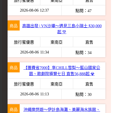
旅行蜜優惠
東南亞
直售
2026-08-06
12:37
點閱：
47
商品
高雄出發 | VN沙壩～遇見三島小瑞士 $30,000
起 💚
旅行蜜優惠
東南亞
直售
2026-08-06
11:34
點閱：
34
商品
【團費省7000】享CHILL雪梨～藍山國家公
園、歌劇院導覽七日 直售56,888起 💎
旅行蜜優惠
東南亞
直售
2026-08-06
11:13
點閱：
30
商品
沖繩樂悠遊～伊計島海灘、美麗海水族館、