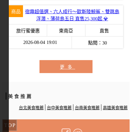
商品
宿霧超值選、六人成行～歐斯陸鯨鯊、雙跳島
浮潛、薄荷島五日 直售25,300起 💎
旅行蜜優惠
東南亞
直售
2026-08-04
19:01
點閱：
30
更多
美食推薦
台北美食推薦
台中美食推薦
台南美食推薦
高雄美食推薦
TOP