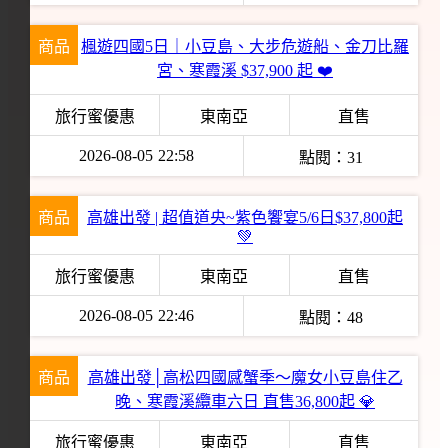
商品
楓遊四國5日｜小豆島、大步危遊船、金刀比羅
宮、寒霞溪 $37,900 起 ❤️
旅行蜜優惠
東南亞
直售
2026-08-05
22:58
點閱：
31
商品
高雄出發 | 超值道央~紫色饗宴5/6日$37,800起
💚
旅行蜜優惠
東南亞
直售
2026-08-05
22:46
點閱：
48
商品
高雄出發│高松四國感蟹季～魔女小豆島住乙
晚、寒霞溪纜車六日 直售36,800起 💎
旅行蜜優惠
東南亞
直售